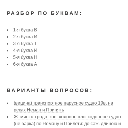
РАЗБОР ПО БУКВАМ:
1-я буква В
2-я буква И
3-я буква Т
4-я буква И
5-я буква Н
6-я буква А
ВАРИАНТЫ ВОПРОСОВ:
(вицина) транспортное парусное судно 19в. на
реках Неман и Припять
Ж. минск. гродн. ков. ходовое плоскодонное судно
(не барка) по Неману и Прилети: до саж. длиною и