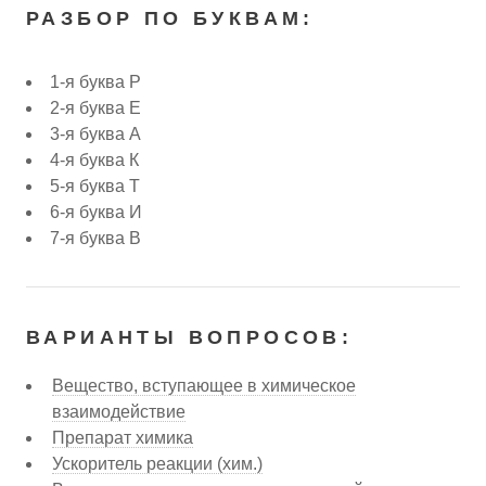
РАЗБОР ПО БУКВАМ:
1-я буква Р
2-я буква Е
3-я буква А
4-я буква К
5-я буква Т
6-я буква И
7-я буква В
ВАРИАНТЫ ВОПРОСОВ:
Вещество, вступающее в химическое
взаимодействие
Препарат химика
Ускоритель реакции (хим.)