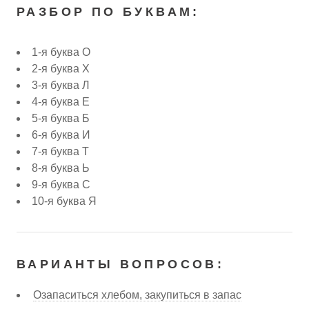
РАЗБОР ПО БУКВАМ:
1-я буква О
2-я буква Х
3-я буква Л
4-я буква Е
5-я буква Б
6-я буква И
7-я буква Т
8-я буква Ь
9-я буква С
10-я буква Я
ВАРИАНТЫ ВОПРОСОВ:
Озапаситься хлебом, закупиться в запас