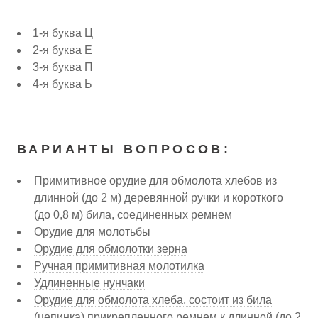
1-я буква Ц
2-я буква Е
3-я буква П
4-я буква Ь
ВАРИАНТЫ ВОПРОСОВ:
Примитивное орудие для обмолота хлебов из
длинной (до 2 м) деревянной ручки и короткого
(до 0,8 м) била, соединенных ремнем
Орудие для молотьбы
Орудие для обмолотки зерна
Ручная примитивная молотилка
Удлиненные нунчаки
Орудие для обмолота хлеба, состоит из била
(цепинка) прикрепленного ремнем к длинной (до 2