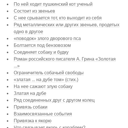
По ней ходит пушкинский кот ученый
Состоит из звеньев
С нее срывается тот, кто выходит из себя
Ряд металлических или других звеньев, продетых
одно в другое
«поводок» злого дворового пса
Болтается под бензовозом
Соединяет собаку и будку
Роман российского писателя А. Грина «Золотая
...»
Ограничитель собачьей свободы
«златая ... на дубе том» (стих.)
На нее сажают злую собаку
Златая на дубе
Ряд соединенных друг с другом колец
Привязь собаки
Взаимосвязанные события
Привязка к якорю
Что связывает якорь с кораблем?