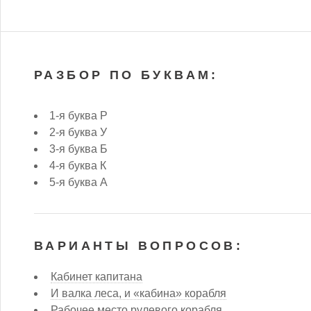
РАЗБОР ПО БУКВАМ:
1-я буква Р
2-я буква У
3-я буква Б
4-я буква К
5-я буква А
ВАРИАНТЫ ВОПРОСОВ:
Кабинет капитана
И валка леса, и «кабина» корабля
Рабочее место рулевого корабля