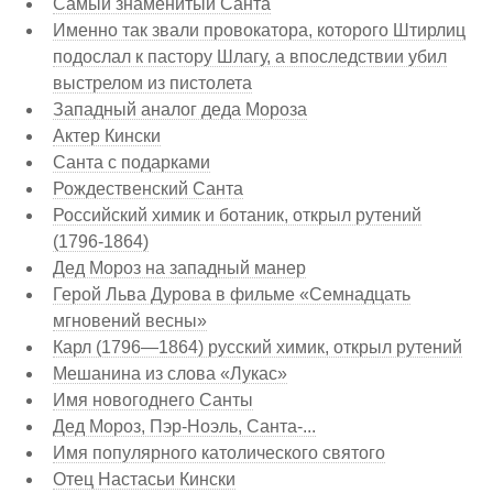
Самый знаменитый Санта
Именно так звали провокатора, которого Штирлиц
подослал к пастору Шлагу, а впоследствии убил
выстрелом из пистолета
Западный аналог деда Мороза
Актер Кински
Санта с подарками
Рождественский Санта
Российский химик и ботаник, открыл рутений
(1796-1864)
Дед Мороз на западный манер
Герой Льва Дурова в фильме «Семнадцать
мгновений весны»
Карл (1796—1864) русский химик, открыл рутений
Мешанина из слова «Лукас»
Имя новогоднего Санты
Дед Мороз, Пэр-Ноэль, Санта-...
Имя популярного католического святого
Отец Настасьи Кински