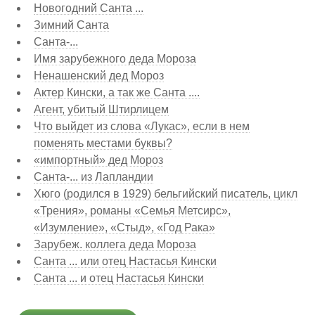
Новогодний Санта ...
Зимний Санта
Санта-...
Имя зарубежного деда Мороза
Ненашенский дед Мороз
Актер Кински, а так же Санта ....
Агент, убитый Штирлицем
Что выйдет из слова «Лукас», если в нем
поменять местами буквы?
«импортный» дед Мороз
Санта-... из Лапландии
Хюго (родился в 1929) бельгийский писатель, цикл
«Трения», романы «Семья Метсирс»,
«Изумление», «Стыд», «Год Рака»
Зарубеж. коллега деда Мороза
Санта ... или отец Настасья Кински
Санта ... и отец Настасья Кински