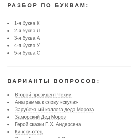
РАЗБОР ПО БУКВАМ:
1-я буква К
2-я буква Л
3-я буква А
4-я буква У
5-я буква С
ВАРИАНТЫ ВОПРОСОВ:
Второй президент Чехии
Анаграмма к слову «скула»
Зарубежный коллега деда Мороза
Заморский Дед Мороз
Герой сказки Г. Х. Андерсена
Кински-отец