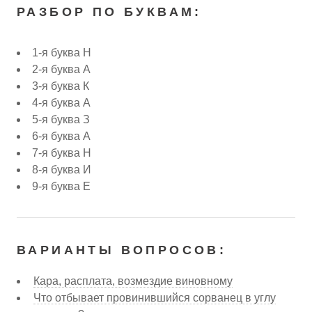
РАЗБОР ПО БУКВАМ:
1-я буква Н
2-я буква А
3-я буква К
4-я буква А
5-я буква З
6-я буква А
7-я буква Н
8-я буква И
9-я буква Е
ВАРИАНТЫ ВОПРОСОВ:
Кара, расплата, возмездие виновному
Что отбывает провинившийся сорванец в углу