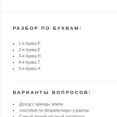
РАЗБОР ПО БУКВАМ:
1-я буква Р
2-я буква Е
3-я буква Н
4-я буква Т
5-я буква А
ВАРИАНТЫ ВОПРОСОВ:
Доход с аренды земли
«пособие по безработице» у рантье
Самый легкий честный заработок