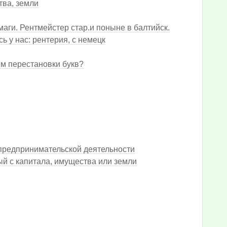
тва, земли
аги. Рентмейстер стар.и поныне в балтийск.
ь у нас: рентерия, с немецк
ем перестановки букв?
 предпринимательской деятельности
й с капитала, имущества или земли