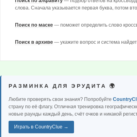
Поиск по алфавиту
— подбор ответов на кроссвор
слова. Сначала указывается первая буква, потом вто
Поиск по маске
— поможет определить слово кроссв
Поиск в архиве
— укажите вопрос и система найдет о
РАЗМИНКА ДЛЯ ЭРУДИТА 🌍
Любите проверять свои знания? Попробуйте
CountryC
страну по её флагу. Отличная тренировка географичес
новые раунды каждый день, счёт очков и никакой регис
Играть в CountryClue →