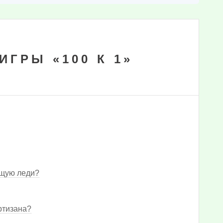
ГРЫ «100 К 1»
ящую леди?
ртизана?