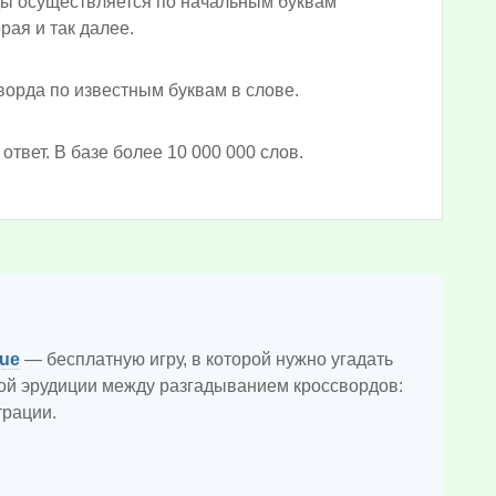
ды осуществляется по начальным буквам
рая и так далее.
орда по известным буквам в слове.
твет. В базе более 10 000 000 слов.
lue
— бесплатную игру, в которой нужно угадать
кой эрудиции между разгадыванием кроссвордов:
трации.